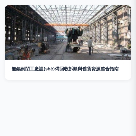
無錫倒閉工廠設(shè)備回收拆除與舊貨資源整合指南