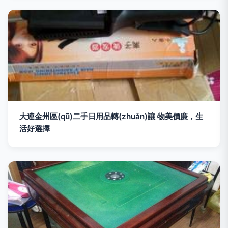
大連金州區(qū)二手日用品轉(zhuǎn)讓 物美價廉，生
活好選擇