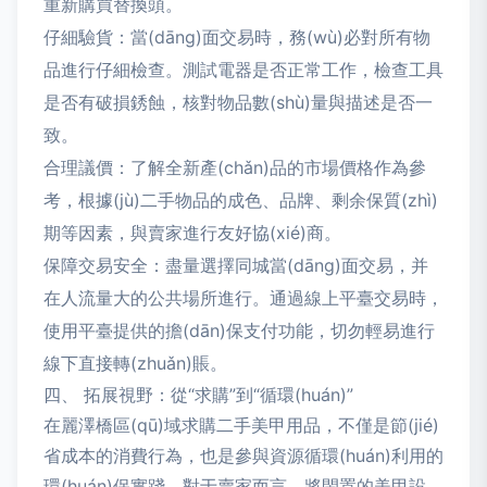
重新購買替換頭。
仔細驗貨：當(dāng)面交易時，務(wù)必對所有物
品進行仔細檢查。測試電器是否正常工作，檢查工具
是否有破損銹蝕，核對物品數(shù)量與描述是否一
致。
合理議價：了解全新產(chǎn)品的市場價格作為參
考，根據(jù)二手物品的成色、品牌、剩余保質(zhì)
期等因素，與賣家進行友好協(xié)商。
保障交易安全：盡量選擇同城當(dāng)面交易，并
在人流量大的公共場所進行。通過線上平臺交易時，
使用平臺提供的擔(dān)保支付功能，切勿輕易進行
線下直接轉(zhuǎn)賬。
四、 拓展視野：從“求購”到“循環(huán)”
在麗澤橋區(qū)域求購二手美甲用品，不僅是節(jié)
省成本的消費行為，也是參與資源循環(huán)利用的
環(huán)保實踐。對于賣家而言，將閑置的美甲設