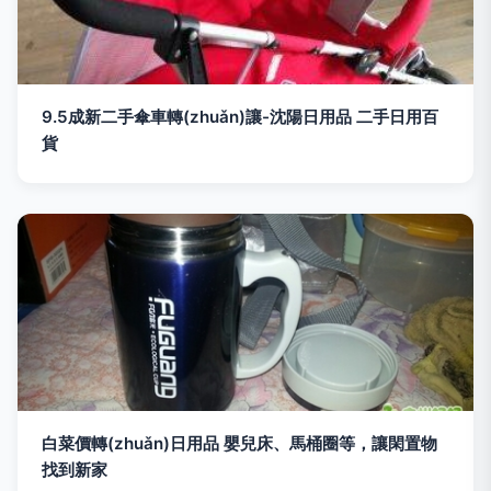
9.5成新二手傘車轉(zhuǎn)讓-沈陽日用品 二手日用百
貨
白菜價轉(zhuǎn)日用品 嬰兒床、馬桶圈等，讓閑置物
找到新家