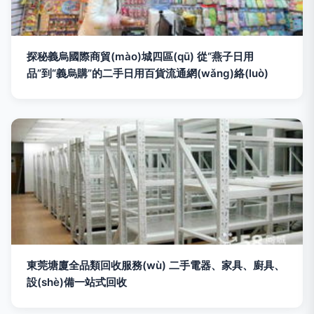
探秘義烏國際商貿(mào)城四區(qū) 從“燕子日用
品”到“義烏購”的二手日用百貨流通網(wǎng)絡(luò)
東莞塘廈全品類回收服務(wù) 二手電器、家具、廚具、
設(shè)備一站式回收