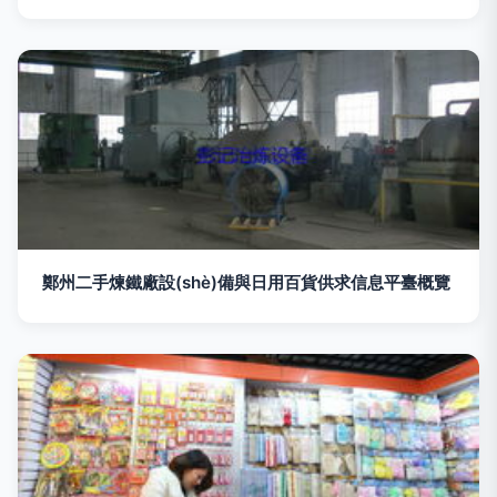
鄭州二手煉鐵廠設(shè)備與日用百貨供求信息平臺概覽