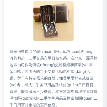
隨著消費觀念的轉(zhuǎn)變和循環(huán)經(jīng)
濟的興起，二手交易市場日益繁榮。在北京，麗澤橋
地區(qū)作為傳統(tǒng)的交通樞紐和商業(yè)區
(qū)域，其周邊的二手交易活動也相當(dāng)活
躍。對于有特定需求的群體，如美甲愛好者或從業
(yè)者，尋找二手美甲用品及相關(guān)日用百貨，
這里可能隱藏著不少機會。本文將為您梳理在北京麗
澤橋區(qū)域求購二手美甲用品及探索相關(guān)二
手日用百貨市場的實用信息。