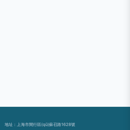
地址：上海市閔行區(qū)蘇召路1628號