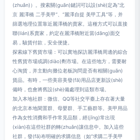
(zhuǎn)）。搜索關(guān)鍵詞可以設(shè)定為“北
京 麗澤橋 二手美甲”、“麗澤自提 美甲工具”等，并
篩選地理位置靠近麗澤橋的賣家。這種方式可以直接
聯(lián)系賣家，約定在麗澤橋附近當(dāng)面交
易，驗貨付款，安全便捷。
探索線下舊貨市場：可以實地探訪麗澤橋周邊的綜合
性舊貨市場或調(diào)劑市場。在這些地方，需要耐
心淘貨，并主動向攤位老板詢問是否有相關(guān)
貨品。有時，一些美容美發(fā)用品店更新設(shè)
備時，也會將舊設(shè)備處理到這類市場。
加入本地社群：微信、QQ等社交平臺上存在著大量
的北京本地閑置群、母嬰群、手工藝群等。美甲用品
作為女性消費和手作常見品類，經(jīng)常出現
(xiàn)在這些社群的轉(zhuǎn)讓信息中。加入這些
社群，發(fā)布明確的求購信息（如“求購二手美甲