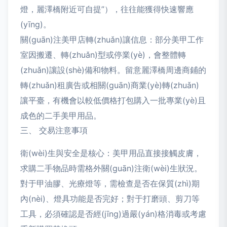
燈，麗澤橋附近可自提”），往往能獲得快速響應
(yīng)。
關(guān)注美甲店轉(zhuǎn)讓信息：部分美甲工作
室因搬遷、轉(zhuǎn)型或停業(yè)，會整體轉
(zhuǎn)讓設(shè)備和物料。留意麗澤橋周邊商鋪的
轉(zhuǎn)租廣告或相關(guān)商業(yè)轉(zhuǎn)
讓平臺，有機會以較低價格打包購入一批專業(yè)且
成色的二手美甲用品。
三、 交易注意事項
衛(wèi)生與安全是核心：美甲用品直接接觸皮膚，
求購二手物品時需格外關(guān)注衛(wèi)生狀況。
對于甲油膠、光療燈等，需檢查是否在保質(zhì)期
內(nèi)、燈具功能是否完好；對于打磨頭、剪刀等
工具，必須確認是否經(jīng)過嚴(yán)格消毒或考慮