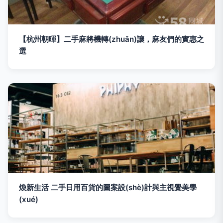
【杭州朝暉】二手麻將機轉(zhuǎn)讓，麻友們的實惠之
選
煥新生活 二手日用百貨的圖案設(shè)計與主視覺美學
(xué)