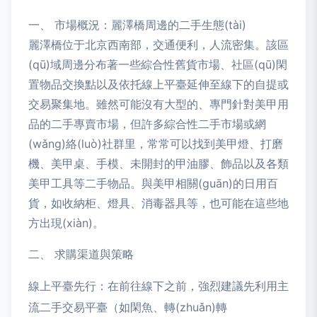
一、 市場概況：麗澤橋周邊的二手生態(tài)
麗澤橋位于北京西南部，交通便利，人流密集。該區
(qū)域周邊分布著一些綜合性舊貨市場、社區(qū)閑
置物品交換點以及依托線上平臺延伸至線下的自提或
交易聚集地。雖然可能沒有大型的、專門針對美甲用
品的二手專賣市場，但許多綜合性二手市場或網
(wǎng)絡(luò)社群里，常常可以找到美甲燈、打磨
機、美甲桌、手模、未開封的甲油膠、飾品以及各類
美甲工具等二手物品。與美甲相關(guān)的日用百
貨，如收納柜、燈具、消毒器具等，也可能在這些地
方出現(xiàn)。
二、 求購渠道與策略
線上平臺先行：在前往線下之前，強烈建議先利用主
流二手交易平臺（如閑魚、轉(zhuǎn)轉