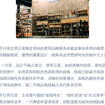
手日用百貨正逐漸從單純的實用品轉變為承載故事與美學的載體
的關鍵橋梁。優秀的圖案設計，能夠為這些歷經時光的物件注入
屬性。一方面，設計可融入復古、懷舊元素，如經典幾何紋樣、褪色
的視覺中，采用柔和斑駁的色調與簡約線條，既能凸顯歲月痕跡
強調功能性與美觀性的平衡。清晰的視覺層次、直觀的圖形符號
可增強裝飾性，讓二手物品無縫融入現代家居空間。
日用百貨，主視覺可圍繞“循環再生”、“個性表達”或“生活美
疊在咖啡桌旁，一只陶瓷杯盛著熱茶，搭配溫暖光線與植物點綴