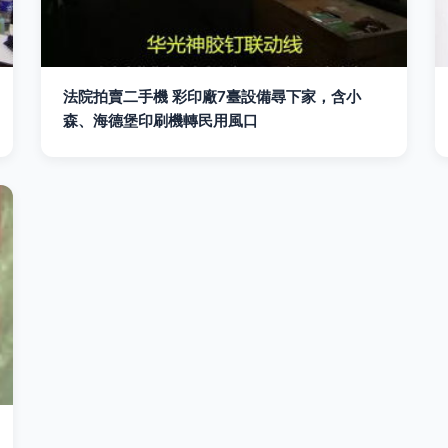
法院拍賣二手機 彩印廠7臺設備尋下家，含小
森、海德堡印刷機轉民用風口